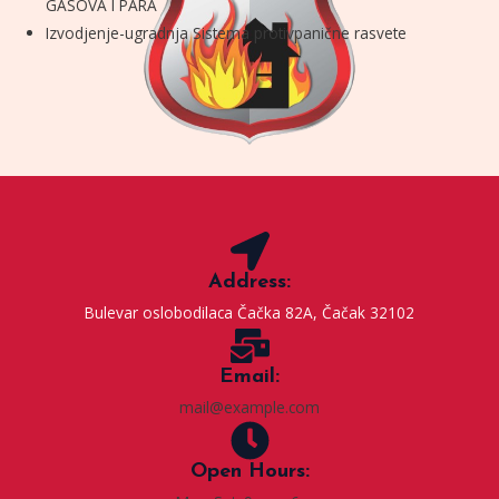
GASOVA I PARA
Izvodjenje-ugradnja Sistema protivpanične rasvete
Address:
Bulevar oslobodilaca Čačka 82A, Čačak 32102
Email:
mail@example.com
Open Hours: